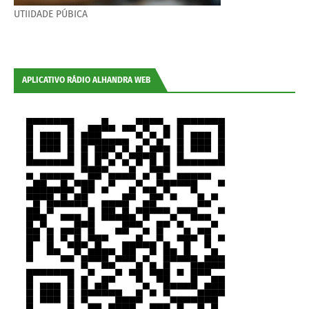
UTIIDADE PÚBICA
APLICATIVO RÁDIO ALHANDRA WEB