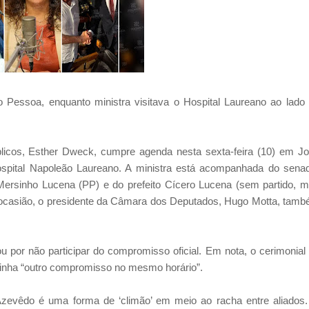
 Pessoa, enquanto ministra visitava o Hospital Laureano ao lado
licos, Esther Dweck, cumpre agenda nesta sexta-feira (10) em J
spital Napoleão Laureano. A ministra está acompanhada do sena
Mersinho Lucena (PP) e do prefeito Cícero Lucena (sem partido, 
ocasião, o presidente da Câmara dos Deputados, Hugo Motta, tam
 por não participar do compromisso oficial. Em nota, o cerimonial
tinha “outro compromisso no mesmo horário”.
Azevêdo é uma forma de ‘climão’ em meio ao racha entre aliados