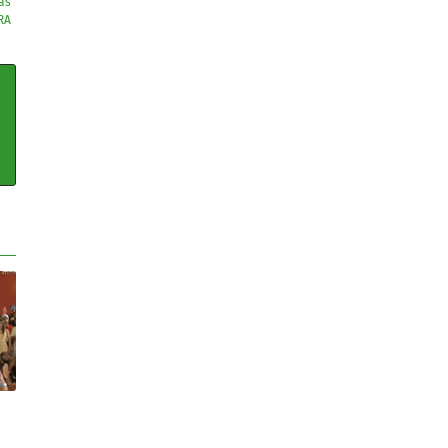
as
RA