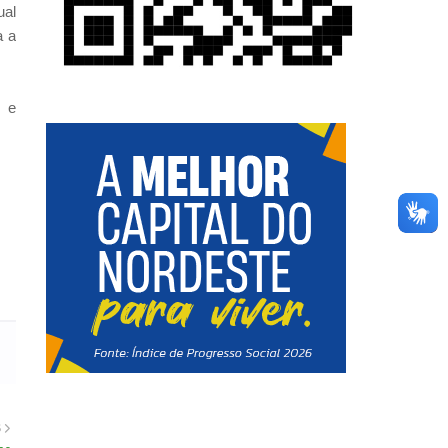
ual
a a
s e
S