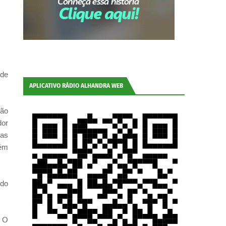
 de
APLICATIVO RÁDIO ALHANDRA WEB
oão
dor
mas
bém
 do
. O