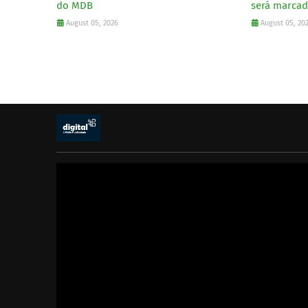
do MDB
será marcad
August 05, 2026
August 05, 20