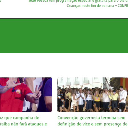
s
João Pessoa tem programação especial e gratuita para o Dia d
Crianças neste fim de semana – CONFI
diz que campanha de
Convenção governista termina sem
raíba não fará ataques e
definição de vice e sem presença de