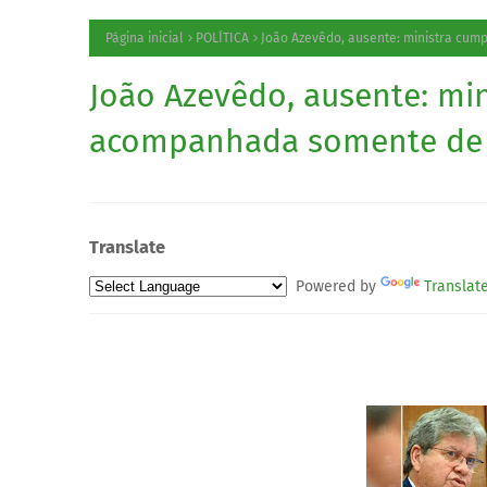
Página inicial
POLÍTICA
João Azevêdo, ausente: ministra cu
João Azevêdo, ausente: mi
acompanhada somente de V
Translate
Powered by
Translat