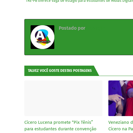
TRE-PB oferece vaga de estágio para estudantes de Mídias Digitai
Postado por
Redação
TALVEZ VOCÊ GOSTE DESTAS POSTAGENS
Cícero Lucena promete “Pix Tênis”
Veneziano 
para estudantes durante convenção
Cícero na Pa