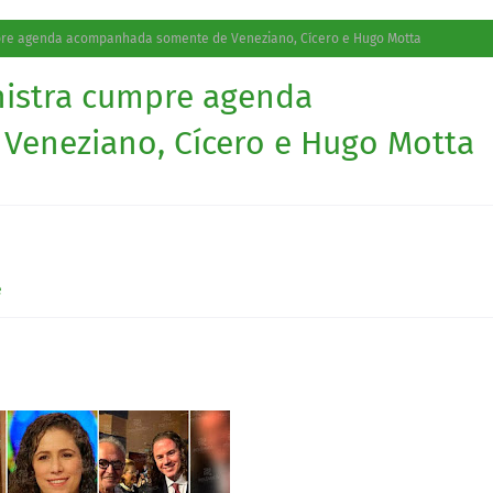
mpre agenda acompanhada somente de Veneziano, Cícero e Hugo Motta
nistra cumpre agenda
eneziano, Cícero e Hugo Motta
e